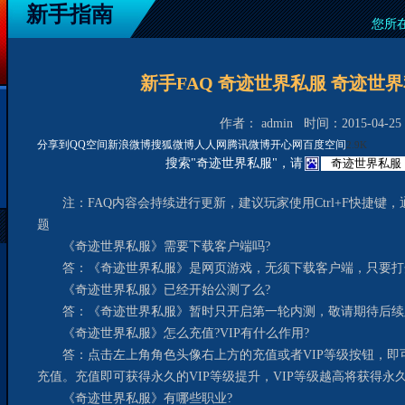
新手指南
您所
新手FAQ 奇迹世界私服 奇迹世界
作者： admin 时间：2015-04-25 1
分享到
QQ空间
新浪微博
搜狐微博
人人网
腾讯微博
开心网
百度空间
2.9K
搜索"奇迹世界私服"，请
注：FAQ内容会持续进行更新，建议玩家使用Ctrl+F快捷键
题
《奇迹世界私服》需要下载客户端吗?
答：《奇迹世界私服》是网页游戏，无须下载客户端，只要打
《奇迹世界私服》已经开始公测了么?
答：《奇迹世界私服》暂时只开启第一轮内测，敬请期待后续
《奇迹世界私服》怎么充值?VIP有什么作用?
答：点击左上角角色头像右上方的充值或者VIP等级按钮，即可
充值。充值即可获得永久的VIP等级提升，VIP等级越高将获得永久
《奇迹世界私服》有哪些职业?