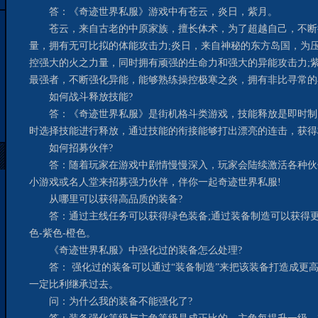
答：《奇迹世界私服》游戏中有苍云，炎日，紫月。
苍云，来自古老的中原家族，擅长体术，为了超越自己，不断
量，拥有无可比拟的体能攻击力;炎日，来自神秘的东方岛国，为
控强大的火之力量，同时拥有顽强的生命力和强大的异能攻击力;
最强者，不断强化异能，能够熟练操控极寒之炎，拥有非比寻常的
如何战斗释放技能?
答：《奇迹世界私服》是街机格斗类游戏，技能释放是即时制
时选择技能进行释放，通过技能的衔接能够打出漂亮的连击，获得
如何招募伙伴?
答：随着玩家在游戏中剧情慢慢深入，玩家会陆续激活各种伙
小游戏或名人堂来招募强力伙伴，伴你一起奇迹世界私服!
从哪里可以获得高品质的装备?
答：通过主线任务可以获得绿色装备;通过装备制造可以获得更
色-紫色-橙色。
《奇迹世界私服》中强化过的装备怎么处理?
答： 强化过的装备可以通过“装备制造”来把该装备打造成更
一定比利继承过去。
问：为什么我的装备不能强化了?