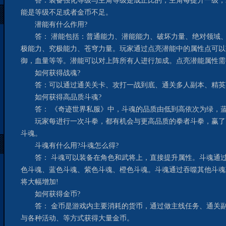
答：装备强化等级与主角等级是成正比的，主角每提升一级，
能是等级不足或者金币不足。
潜能有什么作用?
答： 潜能包括：普通能力、潜能能力、破坏力量、绝对领域、
极能力、究极能力、苍穹力量。玩家通过点亮潜能中的属性点可以
御，血量等等。潜能可以对上阵所有人进行加成。点亮潜能属性需
如何获得战魂?
答：可以通过通关关卡、攻打一战到底、通关多人副本、精英
如何获得高品质斗魂?
答： 《奇迹世界私服》中，斗魂的品质由低到高依次为绿，
玩家每进行一次斗拳，都有机会与更高品质的拳者斗拳，赢了
斗魂。
斗魂有什么用?斗魂怎么得?
答： 斗魂可以装备在角色和武将上，直接提升属性。斗魂通过
色斗魂、蓝色斗魂、紫色斗魂、橙色斗魂。斗魂通过吞噬其他斗魂
将大幅增加!
如何获得金币?
答： 金币是游戏内主要消耗的货币，通过做主线任务、通关副
与各种活动、等方式获得大量金币。