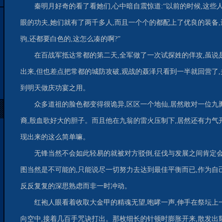
秦明月好奇的看了看她们,心中暗自震惊道:“以前的时候,这些
眼的功夫,她们就有了两千多人,而且一个个的都配上了优良的装备,还
驹,还都要白色的,这怎么凑的啊?”
在百战军抵达常都的第二天,全军做了一次试探姓的佯攻,虽说
出来,但也差点把常都的城防攻破,观战的聂泽只看到一半就回营了,
到明天做庆功宴之用。
众多道祖的脸色都变得很诡异,区区一个地仙,居然敢对一位
裔,殷血歌好大的胆子。而且他在九翁的雷火压制下,居然还有力气
现出来的这么简单嘛。
无锋当然不会如此轻易的就被对方驳倒,征伐与发展之间肯定
图当然是不可能的,只能说尽一切努力去达到最佳平衡而已,作为自
反反复复的深思熟虑而非一时冲动。
红袍人眼看着收取大金甲的精魂无望,咆哮一声,伸手在祭坛上
向空中,接着几百手咒诀打出。那枚细长的针顿时膨胀开来,散发出