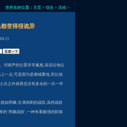
您所在的位置：
主页
>
综合
>
活动
>
色都变得很诡异
4:21
。河南尹的位置非常尴尬,虽说论地位
上一点,可是因为是都城重地,所以他
士兵之外就再也没有多余的一兵一卒
犹如荆棘,生满倒刺的战纹,虽然战纹
承的‘荆棘战纹’,一种有着极强的防御