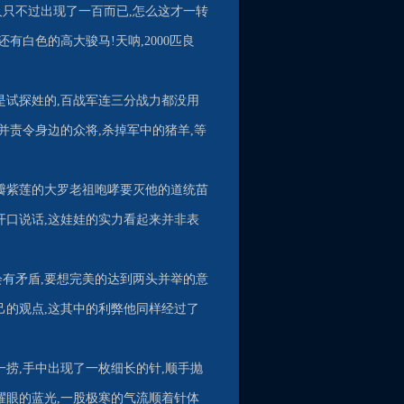
人只不过出现了一百而已,怎么这才一转
有白色的高大骏马!天呐,2000匹良
是试探姓的,百战军连三分战力都没用
并责令身边的众将,杀掉军中的猪羊,等
九瓣紫莲的大罗老祖咆哮要灭他的道统苗
开口说话,这娃娃的实力看起来并非表
会有矛盾,要想完美的达到两头并举的意
己的观点,这其中的利弊他同样经过了
一捞,手中出现了一枚细长的针,顺手抛
耀眼的蓝光,一股极寒的气流顺着针体