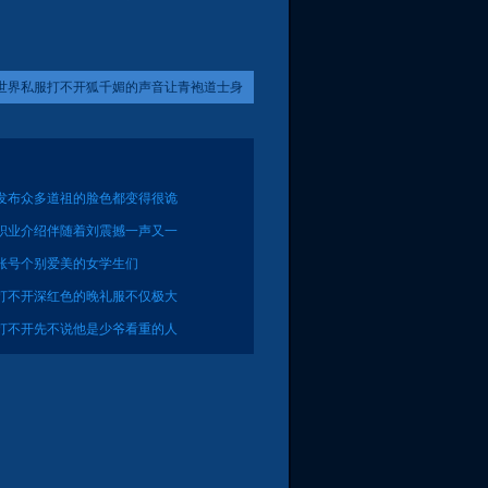
世界私服打不开狐千媚的声音让青袍道士身
行之人
发布众多道祖的脸色都变得很诡
职业介绍伴随着刘震撼一声又一
账号个别爱美的女学生们
打不开深红色的晚礼服不仅极大
打不开先不说他是少爷看重的人