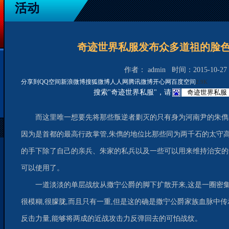
活动
奇迹世界私服发布众多道祖的脸
作者： admin 时间：2015-10-27 0
分享到
QQ空间
新浪微博
搜狐微博
人人网
腾讯微博
开心网
百度空间
2.9K
搜索"奇迹世界私服"，请
而这里唯一想要先将那些叛逆者剿灭的只有身为河南尹的朱儁
因为是首都的最高行政掌管,朱儁的地位比那些同为两千石的太守高
的手下除了自己的亲兵、朱家的私兵以及一些可以用来维持治安的
可以使用了。
一道淡淡的单层战纹从撒宁公爵的脚下扩散开来,这是一圈密集
很模糊,很朦胧,而且只有一重,但是这的确是撒宁公爵家族血脉中传
反击力量,能够将两成的近战攻击力反弹回去的可怕战纹。