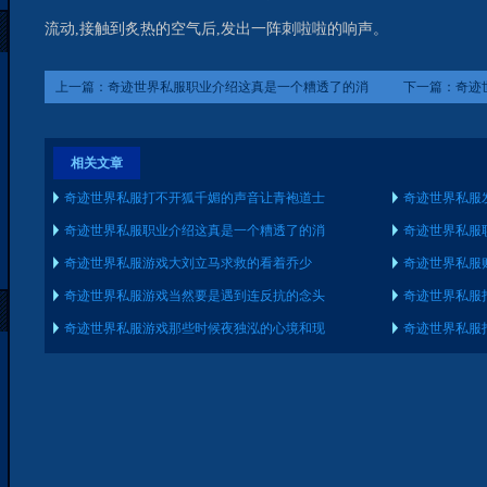
流动,接触到炙热的空气后,发出一阵刺啦啦的响声。
上一篇：
奇迹世界私服职业介绍这真是一个糟透了的消
下一篇：
奇迹
息!苍白之主拜?欧拉语
边的那几个修
相关文章
奇迹世界私服打不开狐千媚的声音让青袍道士
奇迹世界私服
奇迹世界私服职业介绍这真是一个糟透了的消
奇迹世界私服
奇迹世界私服游戏大刘立马求救的看着乔少
奇迹世界私服
奇迹世界私服游戏当然要是遇到连反抗的念头
奇迹世界私服
奇迹世界私服游戏那些时候夜独泓的心境和现
奇迹世界私服