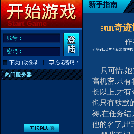
新手指南
sun奇
账号：
作者
分享到
QQ空间
新浪微博
搜
密码：
下次自动登录
忘记密码？
只可惜,
热门服务器
高机密,只
长以上,才
也只有默默
祷,在任务结
他的名字,