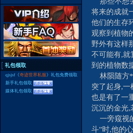
那些不想
将来的成就
他们的生存
观察到植物
野外有这样
不可能有,就
到的植物数
礼包领取
林陨随方
qjsjsf《
奇迹世界私服
》礼包免费领取
新手礼包领取
突了起身,一
媒体礼包领取
也是有了一
沉沉的金光
一旁窥视
斗”时,他的