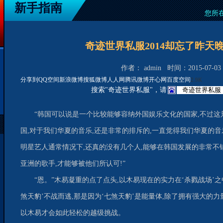
新手指南
您所
奇迹世界私服2014却忘了昨天
作者： admin 时间：2015-07-03 1
分享到
QQ空间
新浪微博
搜狐微博
人人网
腾讯微博
开心网
百度空间
2.9K
搜索"奇迹世界私服"，请
“韩国可以说是一个比较能够容纳外国娱乐文化的国家,不过这
国,对于我们华夏的音乐,还是非常的排斥的,一直觉得我们华夏的音
明星艺人通常情况下,还真的没有几个人,能够在韩国发展的非常不
亚洲的歌手,才能够被他们所认可!”
“恩。”木易凝重的点了点头,以木易现在的实力在‘杀戮战场’
煞天豹’不战而逃,那是因为‘七煞天豹’是能量体,除了拥有强大的力
以木易才会如此轻松的越级挑战。