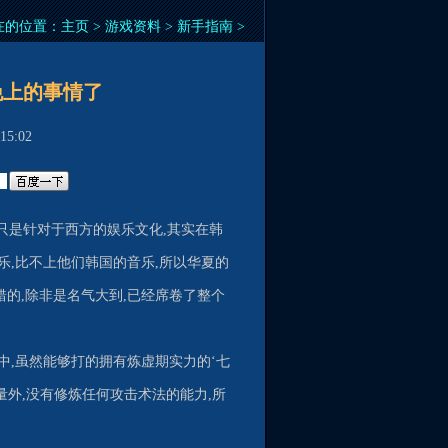
在的位置：
主页
>
游戏资料
>
新手指南
>
晚上的事情了
5:02
只是针对于西方的娱乐文化,其实在韩
乐,比不上他们韩国的音乐,所以华夏的
错的,除非是名气大到,已经席卷了整个
之中,虽然能够打的拥有炼虚期实力的‘七
量外,没有修炼任何攻击术法的能力,所