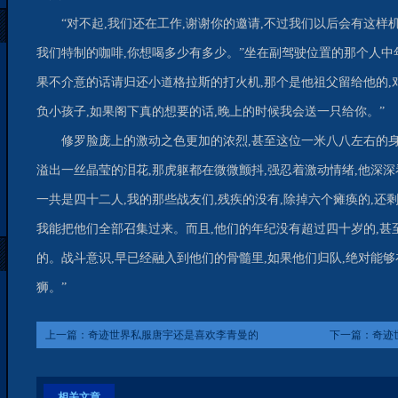
“对不起,我们还在工作,谢谢你的邀请,不过我们以后会有这样
我们特制的咖啡,你想喝多少有多少。”坐在副驾驶位置的那个人中年
果不介意的话请归还小道格拉斯的打火机,那个是他祖父留给他的,
负小孩子,如果阁下真的想要的话,晚上的时候我会送一只给你。”
修罗脸庞上的激动之色更加的浓烈,甚至这位一米八八左右的身
溢出一丝晶莹的泪花,那虎躯都在微微颤抖,强忍着激动情绪,他深深看
一共是四十二人,我的那些战友们,残疾的没有,除掉六个瘫痪的,还
我能把他们全部召集过来。而且,他们的年纪没有超过四十岁的,甚
的。战斗意识,早已经融入到他们的骨髓里,如果他们归队,绝对能
狮。”
上一篇：
奇迹世界私服唐宇还是喜欢李青曼的
下一篇：
奇迹
突然跑了出来
相关文章