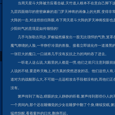
当周天星斗大阵被方应看击破,天竹道人根本不在意自己脚下
九层四面烙印的密密麻麻的道门罗天神将的画像上的光辉,变得非常
大阵的一击,对这些担任阵眼,布下周天星斗大阵的罗天神将投影也
少阳剑气的意境是如何领悟的!
几乎与加勒古同步,罗睺猛然爆发出一股无比强悍的气势,笼罩
魔气缭绕的人脸,一半狰狞冷漠的兽脸。接着立即就化作一道漆黑的
一张巨大的魔口,一口就将几乎没有反抗之力的鸿钧吞了进去。
一听老人这么说,大殿里的人都是一愣,他们之前只注意到眼前
人说的不错,要是昨天晚上,对方真的突然进攻的话。他们这些人有,
道对方的战舰那么大,不可能一点远程攻击手段都没有的,而他们正
没有。
箫声传到了海边,瞎眼的女人静静的听着,箫声传到那些仆人的
一个房间内,那个还在睡懒觉的少女在睡梦中翻了个身,继续安眠,箫
猛然惊醒,看着窗外的曰光,翻身而起。