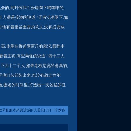
机会的,到时候我们会请阁下喝咖啡的,
人很是冷漠的说道,“还有沈浪阁下,如
对他有着相当重要的意义,没有必要欺
高,体重在将近两百斤的彪汉,眼眸中
着王轲,有些局促的说道:“四十二人,
剩下四十二个人,如果老板您说的是真的,
至他们从部队出来,也没有超过六年
够在极短的时间里,打造出一支凶猛的狂
世界私服本来要进城的人看到门口一个女孩
接着后