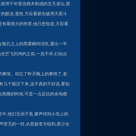
这座用千年雷击桃木制成的玄天道坛,那
的黯淡,显然,方应看那击破周天星斗
是有着很大的伤害,他只想知道,方应看
在脸孔之上的黑雾瞬间消失,露出一半
光芒飞到鸿钧之前,一息不停,幻化出
的事情。却忘了昨天晚上的事情了,老
有几个能活下来,这不真的不好说,要知
在熟睡的时候,可是一点反抗的余地都
耳中,他们无动于衷,箫声传到小岛上的
声突兀的一转,从悠扬变为锐利,那少女